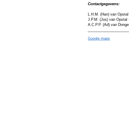
Contactgegevens:
L.H.M. (Han) van Opstal
J.P.M. (Jos) van Opstal
A.C.P.P. (Ad) van Donge
____________________
Google maps