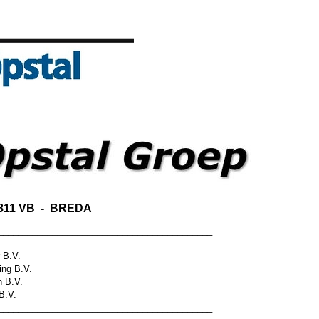
4811 VB - BREDA
___________________________________________
 B.V.
ing B.V.
n B.V.
 B.V.
___________________________________________